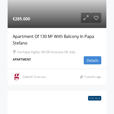
€285.000
Apartment Of 130 M² With Balcony In Papa
Stefano
Via Papa Vigilio, 96100 Siracusa SR, Italy
APARTMENT
Details
Gabetti Siracusa
3 weeks ago
FOR SALE