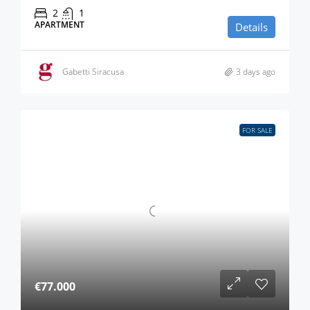
2
1
APARTMENT
Details
Gabetti Siracusa
3 days ago
FOR SALE
€77.000