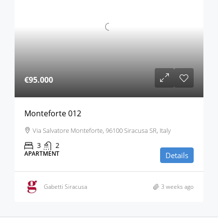
€95.000
Monteforte 012
Via Salvatore Monteforte, 96100 Siracusa SR, Italy
3
2
APARTMENT
Details
Gabetti Siracusa
3 weeks ago