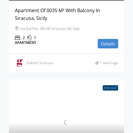
Apartment Of 0035 M² With Balcony In
Siracusa, Sicily
Via Eschilo, 96100 Siracusa SR, Italy
2
1
APARTMENT
Details
Gabetti Siracusa
1 week ago
FOR SALE